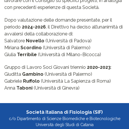
lavorare con il Consiglio su specifici progetti, in analogia
con precedenti esperienze di questa Società.
Dopo valutazione delle domande presentate, per il
periodo
2024-2026
, il Direttivo ha deciso all’unanimità di
avvalersi della collaborazione di:
Salvatore
Novello
(Università di Padova)
Miriana
Scordino
(Università di Palermo)
Giulia
Terribile
(Università di Milano-Bicocca)
Gruppo di Lavoro Soci Giovani triennio
2020-2023
:
Giuditta
Gambino
(Università di Palermo)
Gabriele
Ruffolo
(Università La Sapienza di Roma)
Anna
Taboni
(Università di Ginevra)
Società Italiana di Fisiologia (SIF)
c/o Dipartimento di Scienze Biomediche e Biotecnologiche
Università degli Studi di Catania