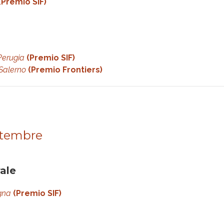
(Premio SIF)
Perugia
(Premio SIF)
Salerno
(Premio Frontiers)
ettembre
ale
gna
(Premio SIF)