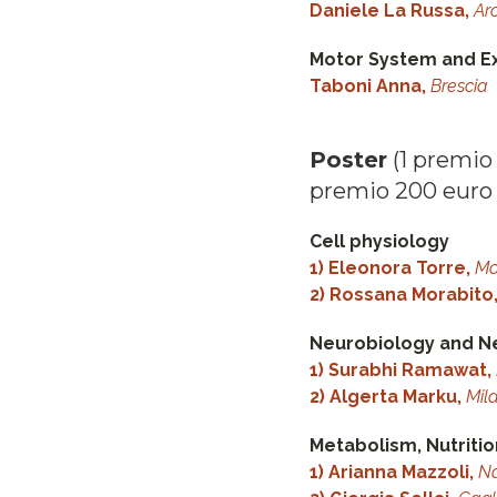
Daniele La Russa,
Ar
Motor System and Ex
Taboni Anna,
Brescia
Poster
(1 premio
premio 200 euro 
Cell physiology
1) Eleonora Torre,
Mo
2) Rossana Morabito
Neurobiology and N
1) Surabhi Ramawat,
2) Algerta Marku,
Mil
Metabolism, Nutriti
1) Arianna Mazzoli,
Na